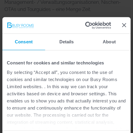
Management- / Verwaltungsorganisationen, Nischen-
OTAs und Tourguides – eine Menge Zeit.
Dieses Modul bietet unseren Kunden die Möglichkeit zur
Automatisierung der Rechnungserstellung, der
Abstimmung und der Nachverfolgung von Provisionen
und Zahlungen. Kunden können sich in einem Portal
Consent
Details
About
anmelden, Rechnungen für Transaktionen überprüfen und
diese bestätigen. Mit diesem Tool arbeiten Sie noch
Consent for cookies and similar technologies
einfacher mit Partnern, Mitgliedsunterkünften, Reisebüros,
OTAs und mehr zusammen.
By selecting “Accept all”, you consent to the use of
cookies and similar technologies on our Busy Rooms
Um Ihnen auch die Buchhaltung zu erleichtern, bietet das
Limited websites. . In this way we can track your
Finanzmodul eine Exportfunktion. Auf Anfrage und als
activities based on device and browser settings. This
separates Projekt kann Busy Rooms eine Schnittstelle für
enables us to show you ads that actually interest you and
Ihr Buchhaltungssystem entwickeln.
to ensure and continuously enhance the functionality of
our website. The processing is carried out for the
Standardmäßig unterstützen wir derzeit Sage, DATEV und
integration of streaming content, statistical analysis,
Expertline.
personalized advertising, and audience measurement. In